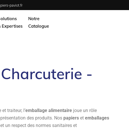
iers-paviot.fr
 la mer
Services
olutions
Notre
ie – Charcuterie
Notre savoir-faire
 Expertises
Catalogue
HSE
produits laitiers
e la mer
Services
ennoiseries
ie – Charcuterie
Notre savoir-faire
Légumes
HSE
 Charcuterie -
 Restauration
produits laitiers
porter
ennoiseries
on-alimentaire
Légumes
 Restauration
porter
t traiteur, l’
emballage alimentaire
joue un rôle
la présentation des produits. Nos
papiers
et
emballages
on-alimentaire
et un respect des normes sanitaires et