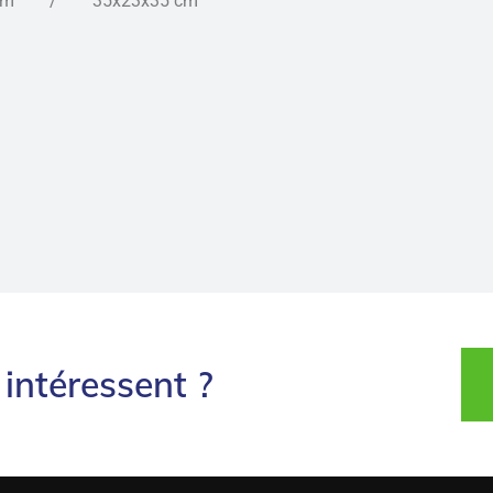
 cm / 35x23x35 cm
intéressent ?