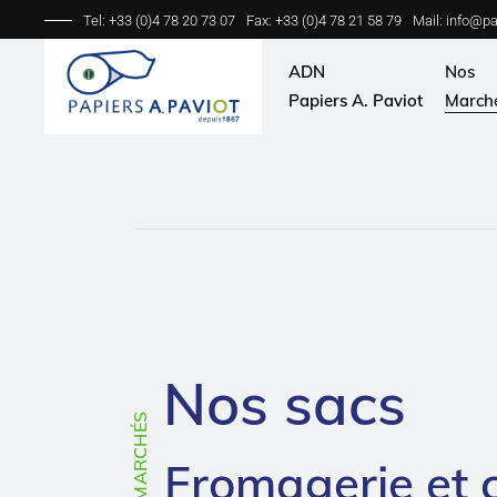
Tel: +33 (0)4 78 20 73 07
Fax: +33 (0)4 78 21 58 79
Mail:
info@pap
ADN
Nos
Papiers A. Paviot
March
Histoire
Prod
Papiers A. Paviot
Bouc
d’un coup d’œil
Trait
Mission, Vision, Valeurs
Froma
Pain
Frui
Nos sacs
Snac
Vent
MARCHÉS
Indu
Fromagerie et 