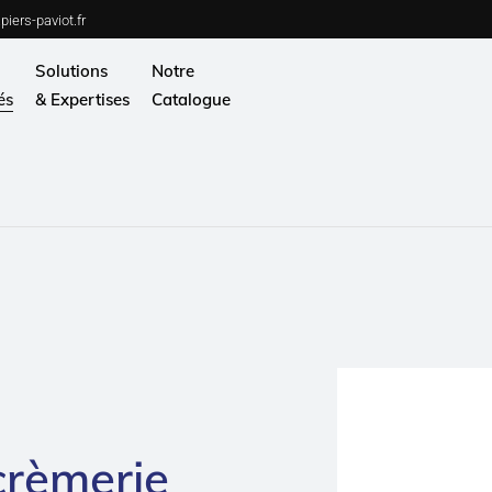
iers-paviot.fr
Solutions
Notre
és
& Expertises
Catalogue
uits de la mer
Services
herie – Charcuterie
Notre savoir-faire
eur
HSE
ge et produits laitiers
s et Viennoiseries
ts et Légumes
king – Restauration
e à emporter
strie non-alimentaire
crèmerie